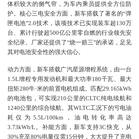
体积较大的侧气帘，为车内乘员提供全方位防
护。核心三电安全方面，新车搭载了著名的“弹
匣电池”2.0技术，该项技术已实现装车超130万
台、累计行驶超500亿公里零自燃的行业领先安
全纪录。厂家还提供了“烧一赔三”的承诺，足见
其对电池安全性的强大信心。
动力方面，新车搭载广汽星源增程系统，由一台
1.5L增程专用发动机和最大功率180千瓦、最大
扭矩280牛·米的前置电机组成。匹配29.165kWh
的电池包，可实现210公里的CLTC纯电续航和
1240公里的综合续航。其WLTC工况下的亏电油
耗仅为5.5L/100km，油电转化率高达
3.73kWh/L。补能方面，新车支持3C快充，从
30%充至80%电量仅需15分钟，大大提升了充电