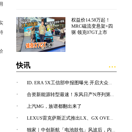
用
权益价14.58万起！
实
MRC磁流变悬架+四
持
驱 领克07GT上市
价
快讯
·
ID. ERA 5X工信部申报图曝光 开启大众纯电SUV新体验
·
合资新能源转型最速！东风日产N序列第四款车型NX7亮相
·
上汽MG，族谱都翻出来了
·
LEXUS雷克萨斯正式推出LX、GX OVERTRAIL“黑马藏金版”车型
·
独家｜中创新航「电池鼓包」风波后，内部紧急开展技术改革