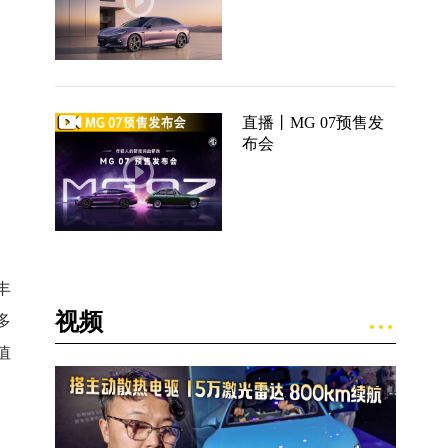
直播丨MG 07预售发
布会
丰
视频
多
值