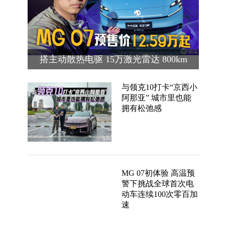
搭主动散热电驱 15万激光雷达 800km
续航 MG 07预售价12.59万起
与领克10打卡“京西小
阿那亚” 城市里也能
拥有松弛感
MG 07初体验 高温预
警下挑战全球首次电
动车连续100次零百加
速