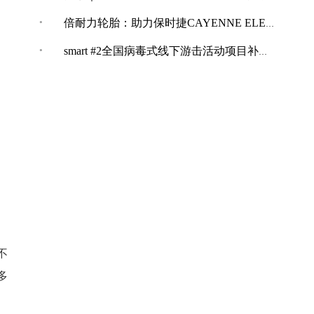
·
倍耐力轮胎：助力保时捷CAYENNE ELECTRIC创纪录加速表现
·
smart #2全国病毒式线下游击活动项目补充公告
不
多