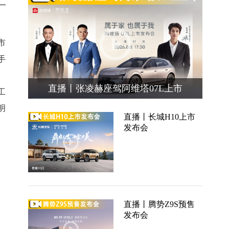
市
手
直播丨张凌赫座驾阿维塔07L上市
工
明
直播丨长城H10上市
发布会
直播丨腾势Z9S预售
发布会